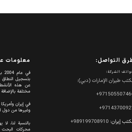
رق التواصل:
معلومات عن
اتف الشركة:
في 
بتسجيل النطاق 
تب طيران الإمارات (دبي):
عن هذه الأنشطة
مختلفة بالإضافة إلى من
971505507466
في إيران وأمريكا و
97143700921
وغيرها من دول ال
كتب إيران:
989199708910+
بالنسبة لنا، لا
محركات البحث ب