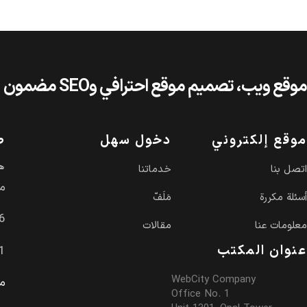
موقع ويب، تصميم موقع احترافي وSEO مضمون
موقع إلكتروني
دخول سهل
ط
هو
اتصل بنا
خدماتنا
مك
أسئلة مكررة
مَلَفّ
+
معلومات عنا
مقالات
عنوان المکتب
+
WebCity Company
م
Office No. 1