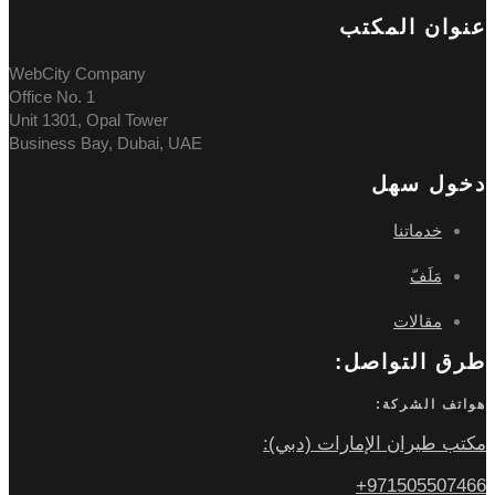
عنوان المکتب
WebCity Company
Office No. 1
Unit 1301, Opal Tower
Business Bay, Dubai, UAE
دخول سهل
خدماتنا
مَلَفّ
مقالات
طرق التواصل:
هواتف الشركة:
مكتب طيران الإمارات (دبي):
971505507466+