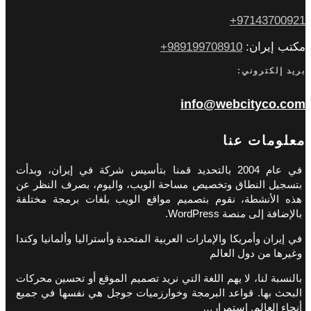
97143700921+
مكتب إيران:
989199708910+
بريد إلكتروني:
info@webcityco.com
معلومات عنا
في عام 2004 بالتحديد قمنا بتأسيس شركة في إيران، وبدأت
بتسجيل النطاق وتخصيص مساحة الويب، واليوم، بصرف النظر عن
هذه الأنشطة، نقوم بتصميم مواقع الويب بلغات برمجة مختلفة
بالإضافة إلى منصة WordPress.
في إيران وأمريكا والإمارات العربية المتحدة وأستراليا وألمانيا وكندا
وغيرها من دول العالم
بالنسبة لنا، لا يهم اللغة التي نريد تصميم الموقع أو تحسين محركات
البحث بها. قواعد البرمجة وخوارزميات جوجل هي نفسها في جميع
أنحاء العالم. استمرار…