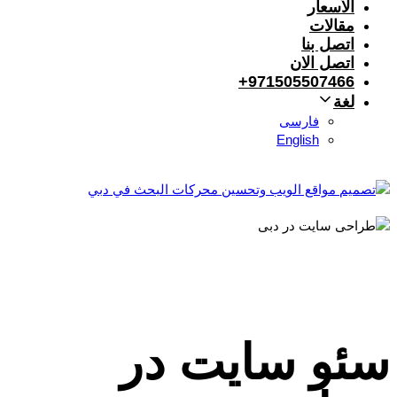
الأسعار
مقالات
اتصل بنا
اتصل الان
971505507466+
لغة
فارسی
English
سئو سایت در