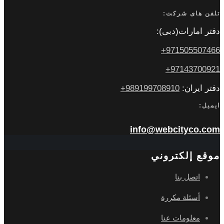
تلفن های شرکت:
دفتر امارات(دبی):
971505507466+
97143700921+
دفتر ایران:
989199708910+
ایمیل:
info@webcityco.com
موقع إلكتروني
اتصل بنا
أسئلة مكررة
معلومات عنا