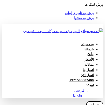
پرش لینک ها
پرش به ناوبری اولیه
پرش به محتوا
وب سیتی
خدماتنا
مَلَفّ
الأسعار
مقالات
اتصل بنا
اتصل الان
971505507466+
لغة
فارسی
English
خيارات