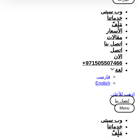
وب سیتی
خدماتنا
مَلَفّ
الأسعار
مقالات
اتصل بنا
اتصل
الان
971505507466+
لغة
فارسی
English
اذهب للأعلى
اتصل بنا
Menu
وب سیتی
خدماتنا
مَلَفّ