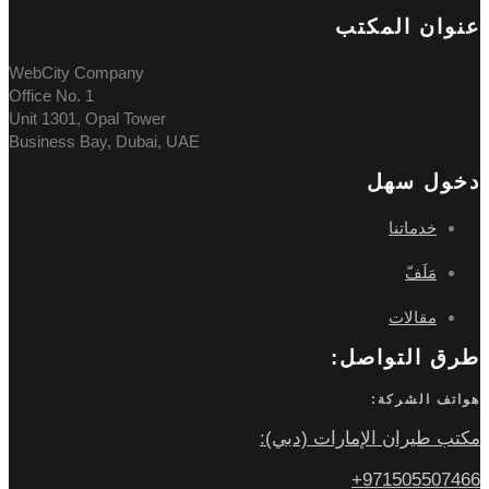
عنوان المکتب
WebCity Company
Office No. 1
Unit 1301, Opal Tower
Business Bay, Dubai, UAE
دخول سهل
خدماتنا
مَلَفّ
مقالات
طرق التواصل:
هواتف الشركة:
مكتب طيران الإمارات (دبي):
971505507466+