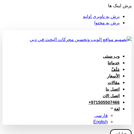
پرش لینک ها
پرش به ناوبری اولیه
پرش به محتوا
وب سیتی
خدماتنا
مَلَفّ
الأسعار
مقالات
اتصل بنا
اتصل الان
971505507466+
لغة
فارسی
English
خيارات