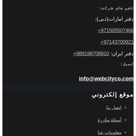
تلفن های شرکت:
دفتر امارات(دبی):
971505507466+
97143700921+
دفتر ایران:
989199708910+
ایمیل:
info@webcityco.com
موقع إلكتروني
اتصل بنا
أسئلة مكررة
معلومات عنا