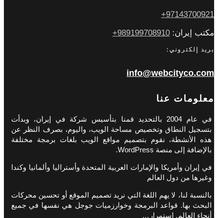
97143700921+
مكتب إيران:
989199708910+
بريد إلكتروني:
info@webcityco.com
معلومات عنا
في عام 2004 بالتحديد قمنا بتأسيس شركة في إيران، وبدأت
بتسجيل النطاق وتخصيص مساحة الويب، واليوم، بصرف النظر عن
هذه الأنشطة، نقوم بتصميم مواقع الويب بلغات برمجة مختلفة
بالإضافة إلى منصة WordPress.
في إيران وأمريكا والإمارات العربية المتحدة وأستراليا وألمانيا وكندا
وغيرها من دول العالم
بالنسبة لنا، لا يهم اللغة التي نريد تصميم الموقع أو تحسين محركات
البحث بها. قواعد البرمجة وخوارزميات جوجل هي نفسها في جميع
أنحاء العالم. استمرار…