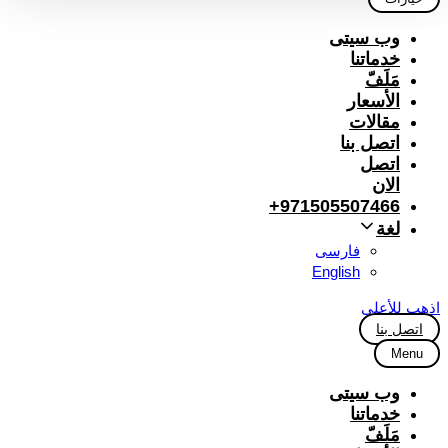
وب سیتی
خدماتنا
مَلَفّ
الأسعار
مقالات
اتصل بنا
اتصل
الان
971505507466+
لغة
فارسی
English
اذهب للأعلى
اتصل بنا
Menu
وب سیتی
خدماتنا
مَلَفّ