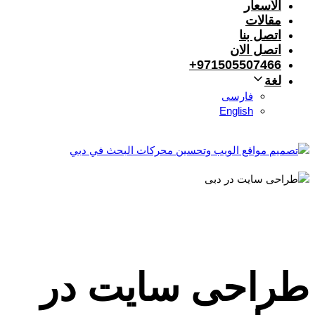
الأسعار
مقالات
اتصل بنا
اتصل الان
971505507466+
لغة
فارسی
English
طراحی سایت در