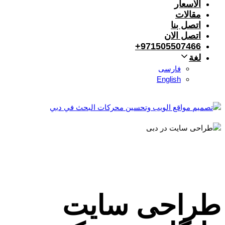
الأسعار
مقالات
اتصل بنا
اتصل الان
971505507466+
لغة
فارسی
English
طراحی سایت