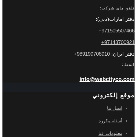
تلفن های شرکت:
دفتر امارات(دبی):
971505507466+
97143700921+
دفتر ایران:
989199708910+
ایمیل:
info@webcityco.com
موقع إلكتروني
اتصل بنا
أسئلة مكررة
معلومات عنا