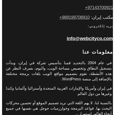
97143700921+
مكتب إيران:
989199708910+
بريد إلكتروني:
info@webcityco.com
معلومات عنا
في عام 2004 بالتحديد قمنا بتأسيس شركة في إيران، وبدأت
بتسجيل النطاق وتخصيص مساحة الويب، واليوم، بصرف النظر عن
هذه الأنشطة، نقوم بتصميم مواقع الويب بلغات برمجة مختلفة
بالإضافة إلى منصة WordPress.
في إيران وأمريكا والإمارات العربية المتحدة وأستراليا وألمانيا وكندا
وغيرها من دول العالم
بالنسبة لنا، لا يهم اللغة التي نريد تصميم الموقع أو تحسين محركات
البحث بها. قواعد البرمجة وخوارزميات جوجل هي نفسها في جميع
أنحاء العالم. استمرار…