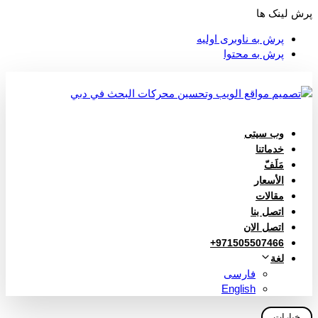
پرش لینک ها
پرش به ناوبری اولیه
پرش به محتوا
وب سیتی
خدماتنا
مَلَفّ
الأسعار
مقالات
اتصل بنا
اتصل الان
971505507466+
لغة
فارسی
English
خيارات