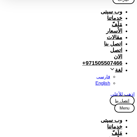
وب سیتی
خدماتنا
مَلَفّ
الأسعار
مقالات
اتصل بنا
اتصل
الان
971505507466+
لغة
فارسی
English
اذهب للأعلى
اتصل بنا
Menu
وب سیتی
خدماتنا
مَلَفّ