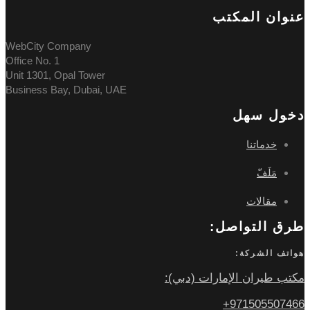
عنوان المکتب
WebCity Company
Office No. 1
Unit 1301, Opal Tower
Business Bay, Dubai, UAE
دخول سهل
خدماتنا
مَلَفّ
مقالات
طرق التواصل:
هواتف الشركة:
مكتب طيران الإمارات (دبي):
971505507466+