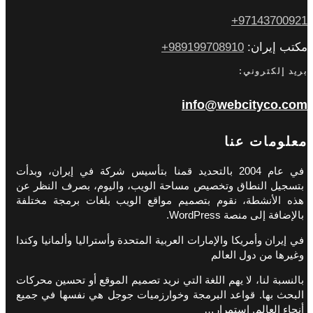
97143700921+
مكتب إيران:
989199708910+
بريد إلكتروني:
info@webcityco.com
معلومات عنا
في عام 2004 بالتحديد قمنا بتأسيس شركة في إيران، وبدأت
بتسجيل النطاق وتخصيص مساحة الويب، واليوم، بصرف النظر عن
هذه الأنشطة، نقوم بتصميم مواقع الويب بلغات برمجة مختلفة
بالإضافة إلى منصة WordPress.
في إيران وأمريكا والإمارات العربية المتحدة وأستراليا وألمانيا وكندا
وغيرها من دول العالم
بالنسبة لنا، لا يهم اللغة التي نريد تصميم الموقع أو تحسين محركات
البحث بها. قواعد البرمجة وخوارزميات جوجل هي نفسها في جميع
أنحاء العالم. استمرار…