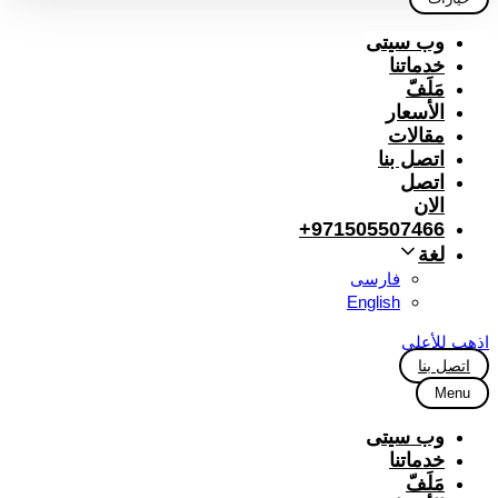
وب سیتی
خدماتنا
مَلَفّ
الأسعار
مقالات
اتصل بنا
اتصل
الان
971505507466+
لغة
فارسی
English
اذهب للأعلى
اتصل بنا
Menu
وب سیتی
خدماتنا
مَلَفّ