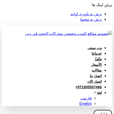
پرش لینک ها
پرش به ناوبری اولیه
پرش به محتوا
وب سیتی
خدماتنا
مَلَفّ
الأسعار
مقالات
اتصل بنا
اتصل الان
971505507466+
لغة
فارسی
English
خيارات