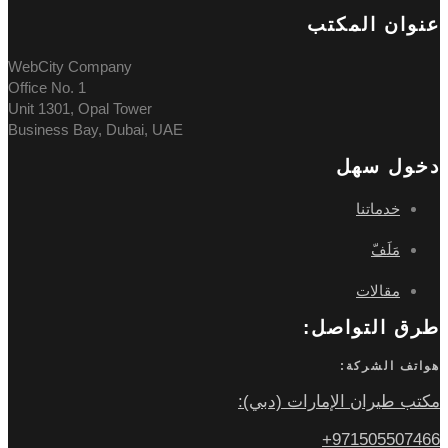
عنوان المکتب
WebCity Company
Office No. 1
Unit 1301, Opal Tower
Business Bay, Dubai, UAE
دخول سهل
خدماتنا
مَلَفّ
مقالات
طرق التواصل:
هواتف الشركة:
مكتب طيران الإمارات (دبي):
971505507466+