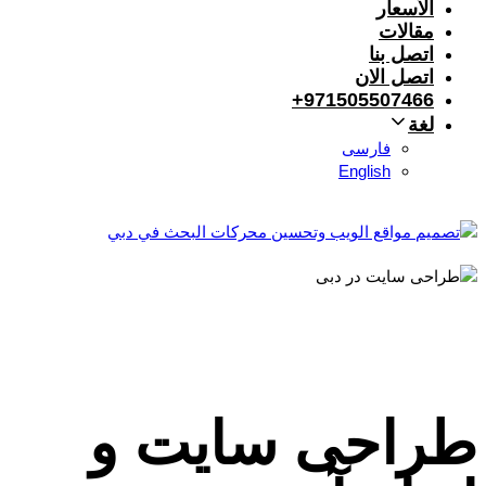
الأسعار
مقالات
اتصل بنا
اتصل الان
971505507466+
لغة
فارسی
English
طراحی سایت و