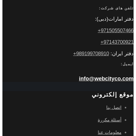
تلفن های شرکت:
دفتر امارات(دبی):
971505507466+
97143700921+
دفتر ایران:
989199708910+
ایمیل:
info@webcityco.com
موقع إلكتروني
اتصل بنا
أسئلة مكررة
معلومات عنا