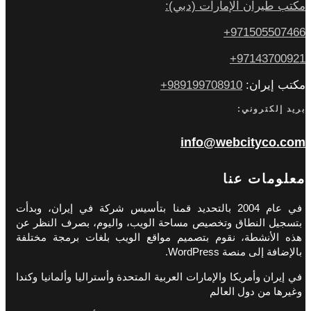
مكتب طيران الإمارات (دبي):
971505507466+
97143700921+
مكتب إيران:
989199708910+
بريد إلكتروني:
info@webcityco.com
معلومات عنا
في عام 2004 بالتحديد قمنا بتأسيس شركة في إيران، وبدأت
بتسجيل النطاق وتخصيص مساحة الويب، واليوم، بصرف النظر عن
هذه الأنشطة، نقوم بتصميم مواقع الويب بلغات برمجة مختلفة
بالإضافة إلى منصة WordPress.
في إيران وأمريكا والإمارات العربية المتحدة وأستراليا وألمانيا وكندا
وغيرها من دول العالم