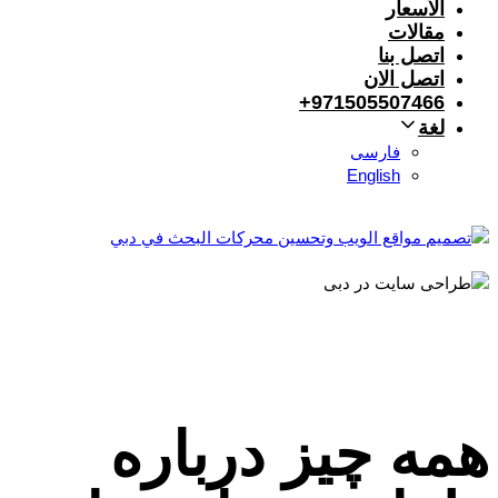
الأسعار
مقالات
اتصل بنا
اتصل الان
971505507466+
لغة
فارسی
English
همه چیز درباره