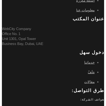
أسئلة مكررة
معلومات عنا
عنوان المکتب
WebCity Company
Office No. 1
Unit 1301, Opal Tower
Business Bay, Dubai, UAE
دخول سهل
خدماتنا
مَلَفّ
مقالات
طرق التواصل:
هواتف الشركة: