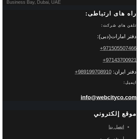
Business Bay, Dubai, UAE
راه های ارتباطی:
تلفن های شرکت:
دفتر امارات(دبی):
971505507466+
97143700921+
دفتر ایران:
989199708910+
ایمیل:
info@webcityco.com
موقع إلكتروني
اتصل بنا