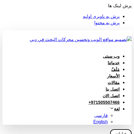
پرش لینک ها
پرش به ناوبری اولیه
پرش به محتوا
وب سیتی
خدماتنا
مَلَفّ
الأسعار
مقالات
اتصل بنا
اتصل الان
971505507466+
لغة
فارسی
English
خيارات