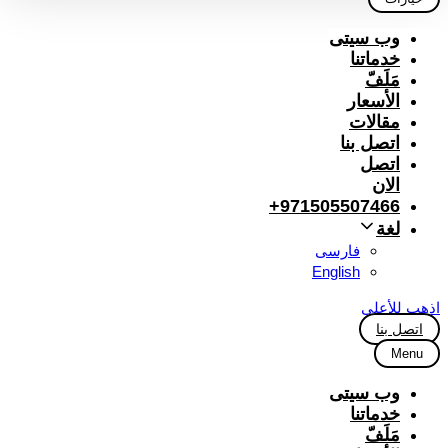
وب سیتی
خدماتنا
مَلَفّ
الأسعار
مقالات
اتصل بنا
اتصل
الان
971505507466+
لغة
فارسی
English
اذهب للأعلى
اتصل بنا
Menu
وب سیتی
خدماتنا
مَلَفّ