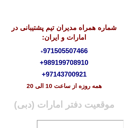
شماره همراه مدیران تیم پشتیبانی در
امارات و ایران:
9715
05507466
+
989199708910+
97143700921+
همه روزه از ساعت 10 الی 20
موقعیت دفتر امارات (دبی)