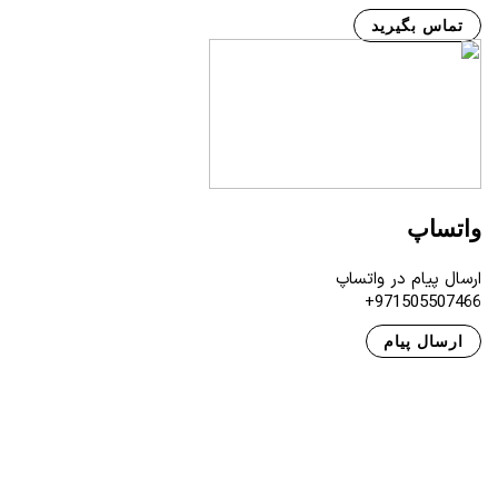
تماس بگیرید
واتساپ
ارسال پیام در واتساپ
971505507466+
ارسال پیام