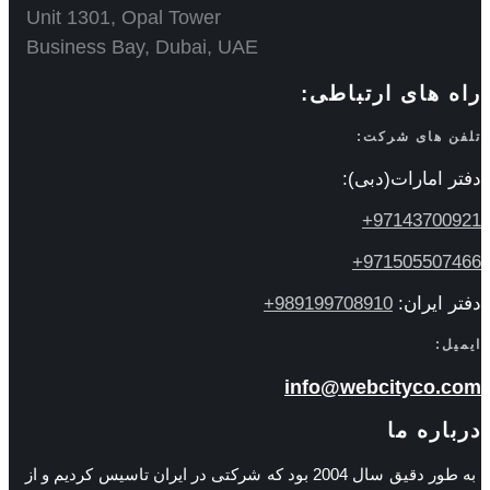
Unit 1301, Opal Tower
Business Bay, Dubai, UAE
راه های ارتباطی:
تلفن های شرکت:
دفتر امارات(دبی):
97143700921+
971505507466+
دفتر ایران:
989199708910+
ایمیل:
info@webcityco.com
درباره ما
به طور دقیق سال 2004 بود که شرکتی در ایران تاسیس کردیم و از