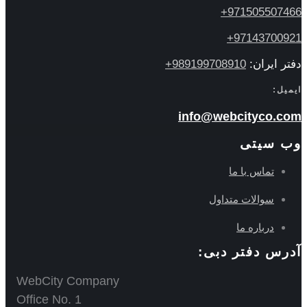
971505507466+
97143700921+
دفتر ایران:
989199708910+
ایمیل:
info@webcityco.com
وب سیتی
تماس با ما
سوالات متداول
درباره ما
آدرس دفتر دبی:
WebCity Company
Office No. 1