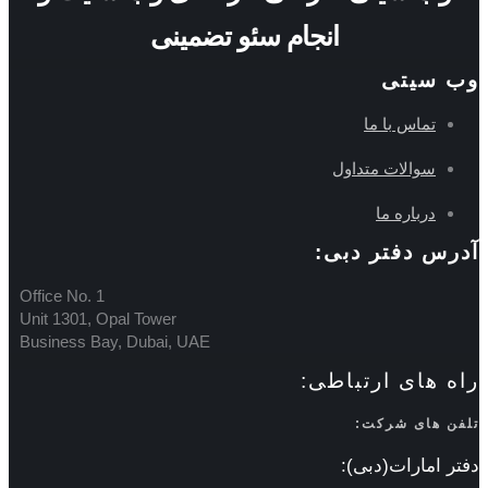
انجام سئو تضمینی
وب سیتی
تماس با ما
سوالات متداول
درباره ما
آدرس دفتر دبی:
Office No. 1
Unit 1301, Opal Tower
Business Bay, Dubai, UAE
راه های ارتباطی:
تلفن های شرکت:
دفتر امارات(دبی):