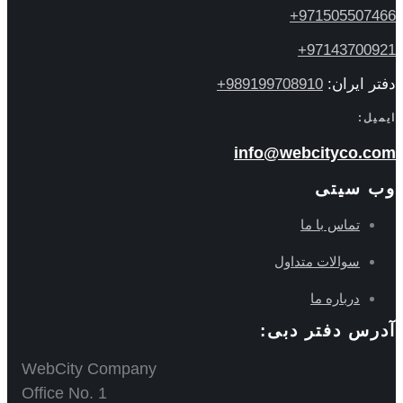
971505507466+
97143700921+
دفتر ایران:
989199708910+
ایمیل:
info@webcityco.com
وب سیتی
تماس با ما
سوالات متداول
درباره ما
آدرس دفتر دبی:
WebCity Company
Office No. 1