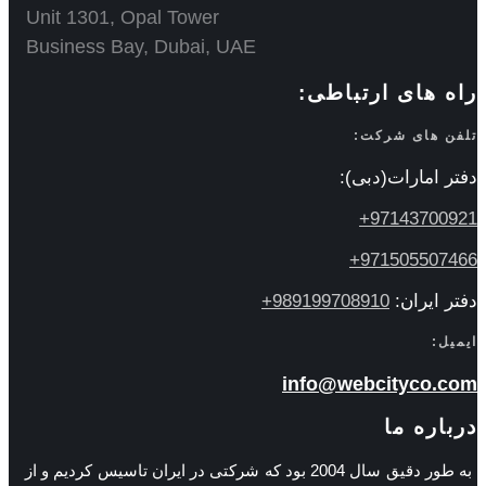
Unit 1301, Opal Tower
Business Bay, Dubai, UAE
راه های ارتباطی:
تلفن های شرکت:
دفتر امارات(دبی):
97143700921+
971505507466+
دفتر ایران:
989199708910+
ایمیل:
info@webcityco.com
درباره ما
به طور دقیق سال 2004 بود که شرکتی در ایران تاسیس کردیم و از