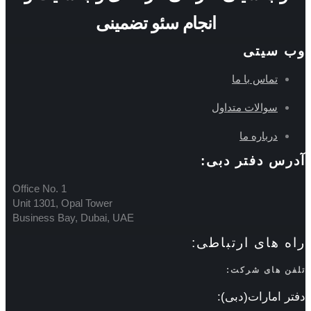
انجام سئو تضمینی
وب سیتی
تماس با ما
سوالات متداول
درباره ما
آدرس دفتر دبی:
Office No. 1
Unit 1301, Opal Tower
Business Bay, Dubai, UAE
راه های ارتباطی:
تلفن های شرکت:
دفتر امارات(دبی):