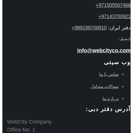
971505507466+
97143700921+
دفتر ایران:
989199708910+
ایمیل:
info@webcityco.com
وب سیتی
تماس با ما
سوالات متداول
درباره ما
آدرس دفتر دبی:
WebCity Company
Office No. 1