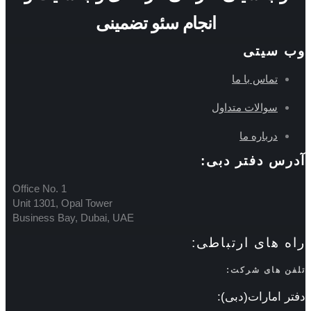
انجام سئو تضمینی
وب سیتی
تماس با ما
سوالات متداول
درباره ما
آدرس دفتر دبی:
Office No. 1
Unit 1301, Opal Tower
Business Bay, Dubai, UAE
راه های ارتباطی:
تلفن های شرکت:
دفتر امارات(دبی):