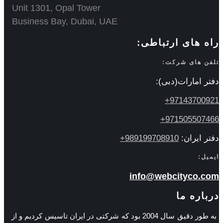
Unit 1301, Opal Tower
Business Bay, Dubai, UAE
راه های ارتباطی:
تلفن های شرکت:
دفتر امارات(دبی):
97143700921+
971505507466+
دفتر ایران:
989199708910+
ایمیل:
info@webcityco.com
درباره ما
به طور دقیق سال 2004 بود که شرکتی در ایران تاسیس کردیم و از