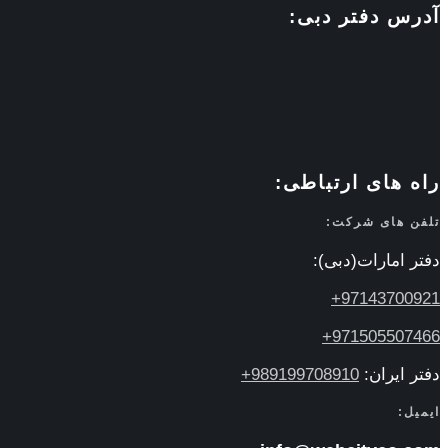
آدرس دفتر دبی:
راه های ارتباطی:
تلفن های شرکت:
دفتر امارات(دبی):
97143700921+
971505507466+
دفتر ایران:
989199708910+
ایمیل: