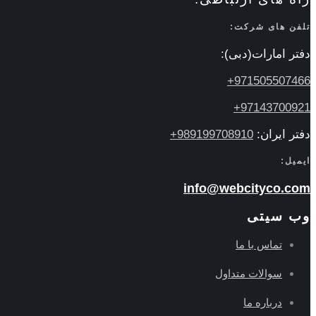
تلفن های شرکت:
دفتر امارات(دبی):
971505507466+
97143700921+
دفتر ایران:
989199708910+
ایمیل:
info@webcityco.com
وب سیتی
تماس با ما
سوالات متداول
درباره ما