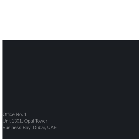
Office No. 1
Unit 1301, Opal Tower
Business Bay, Dubai, UAE