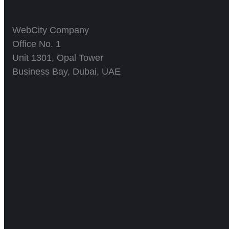
WebCity Company
Office No. 1
Unit 1301, Opal Tower
Business Bay, Dubai, UAE