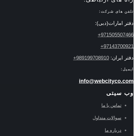
تلفن های شرکت:
دفتر امارات(دبی):
971505507466+
97143700921+
دفتر ایران:
989199708910+
ایمیل:
info@webcityco.com
وب سیتی
تماس با ما
سوالات متداول
درباره ما