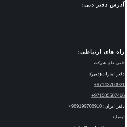
آدرس دفتر دبی:
راه های ارتباطی:
تلفن های شرکت:
دفتر امارات(دبی):
97143700921+
971505507466+
دفتر ایران:
989199708910+
ایمیل: