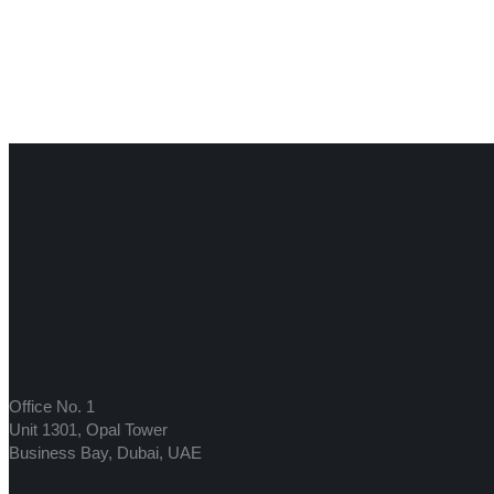
Office No. 1
Unit 1301, Opal Tower
Business Bay, Dubai, UAE