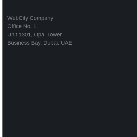
WebCity Company
Office No. 1
Unit 1301, Opal Tower
Business Bay, Dubai, UAE