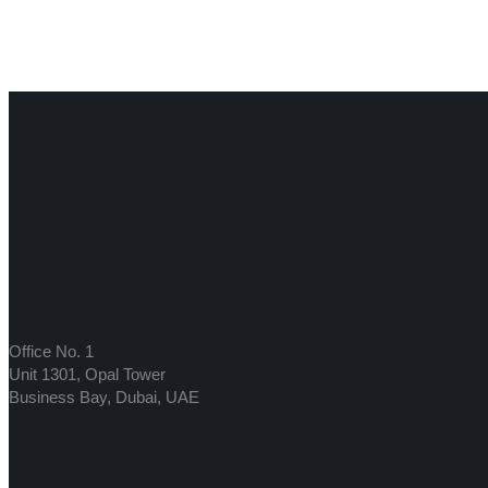
Office No. 1
Unit 1301, Opal Tower
Business Bay, Dubai, UAE