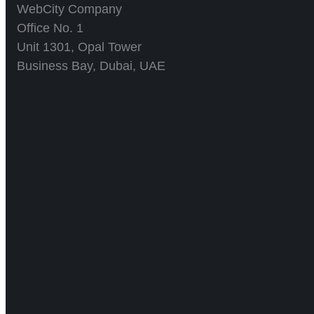
WebCity Company
Office No. 1
Unit 1301, Opal Tower
Business Bay, Dubai, UAE