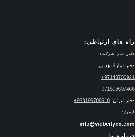
راه های ارتباطی:
تلفن های شرکت:
دفتر امارات(دبی):
97143700921+
971505507466+
دفتر ایران:
989199708910+
ایمیل:
info@webcityco.com
درباره ما