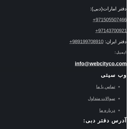
دفتر امارات(دبی):
971505507466+
97143700921+
دفتر ایران:
989199708910+
ایمیل:
info@webcityco.com
وب سیتی
تماس با ما
سوالات متداول
درباره ما
آدرس دفتر دبی: