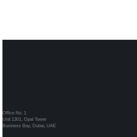
Office No. 1
Unit 1301, Opal Tower
Business Bay, Dubai, UAE