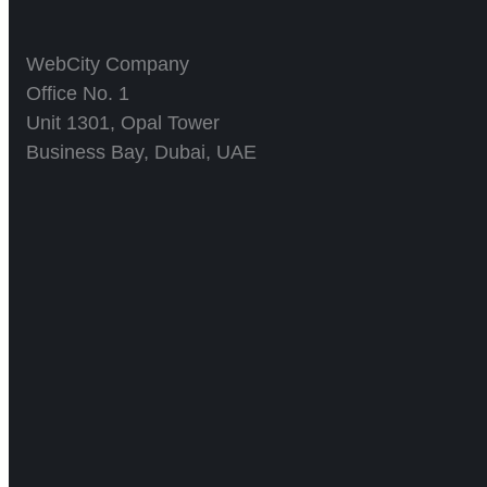
WebCity Company
Office No. 1
Unit 1301, Opal Tower
Business Bay, Dubai, UAE