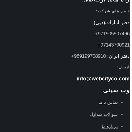
تلفن های شرکت:
دفتر امارات(دبی):
971505507466+
97143700921+
دفتر ایران:
989199708910+
ایمیل:
info@webcityco.com
وب سیتی
تماس با ما
سوالات متداول
درباره ما