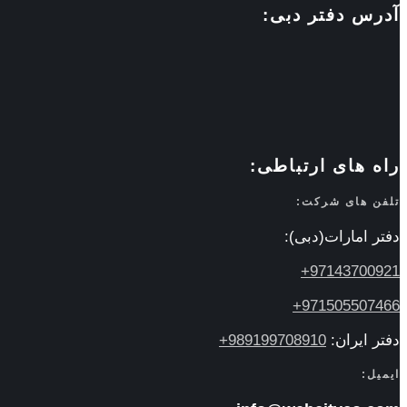
آدرس دفتر دبی:
راه های ارتباطی:
تلفن های شرکت:
دفتر امارات(دبی):
97143700921+
971505507466+
دفتر ایران:
989199708910+
ایمیل: