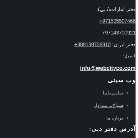
دفتر امارات(دبی):
971505507466+
97143700921+
دفتر ایران:
989199708910+
ایمیل:
info@webcityco.com
وب سیتی
تماس با ما
سوالات متداول
درباره ما
آدرس دفتر دبی: