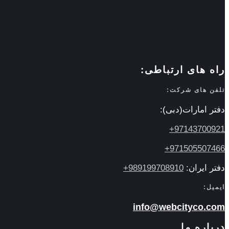
راه های ارتباطی:
تلفن های شرکت:
دفتر امارات(دبی):
97143700921+
971505507466+
دفتر ایران:
989199708910+
ایمیل:
info@webcityco.com
درباره ما