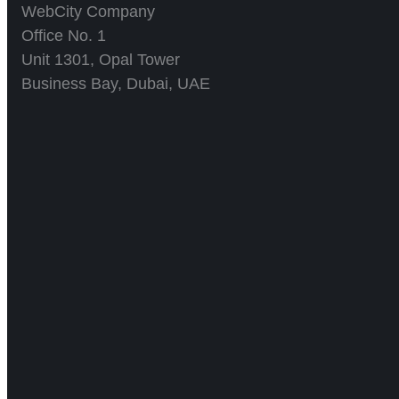
WebCity Company
Office No. 1
Unit 1301, Opal Tower
Business Bay, Dubai, UAE