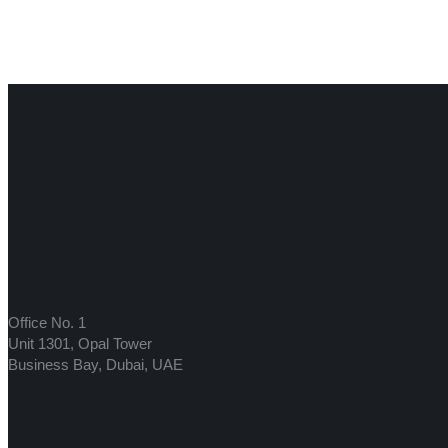
Office No. 1
Unit 1301, Opal Tower
Business Bay, Dubai, UAE