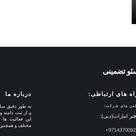
ئو تضمینی
اه های ارتباطی:
درباره ما
لفن های شرکت:
و از ثبت دامنه
تر امارات(دبی):
این فعالیت ها 
مختلف و همچنین 
97143700921