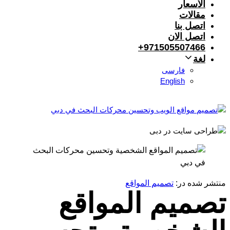
الأسعار
مقالات
اتصل بنا
اتصل الان
971505507466+
لغة
فارسی
English
منتشر شده در:
تصميم المواقع
تصميم المواقع