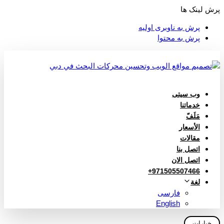
پرش لینک ها
پرش به ناوبری اولیه
پرش به محتوا
وب سیتی
خدماتنا
مَلَفّ
الأسعار
مقالات
اتصل بنا
اتصل الان
971505507466+
لغة
فارسی
English
خيارات