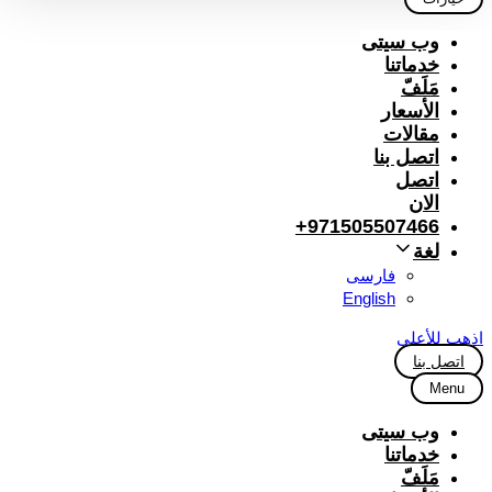
وب سیتی
خدماتنا
مَلَفّ
الأسعار
مقالات
اتصل بنا
اتصل
الان
971505507466+
لغة
فارسی
English
اذهب للأعلى
اتصل بنا
Menu
وب سیتی
خدماتنا
مَلَفّ