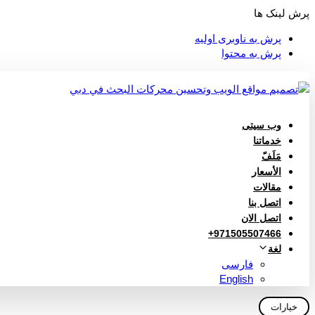
پرش لینک ها
پرش به ناوبری اولیه
پرش به محتوا
وب سیتی
خدماتنا
مَلَفّ
الأسعار
مقالات
اتصل بنا
اتصل الان
971505507466+
لغة
فارسی
English
خيارات