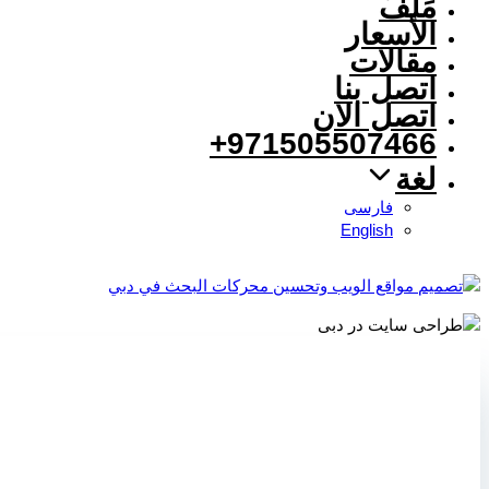
مَلَفّ
الأسعار
مقالات
اتصل بنا
اتصل الان
971505507466+
لغة
فارسی
English
نمونه 
تعدادی از نمونه کارهای سئو سایت فروشگاهی، سئ