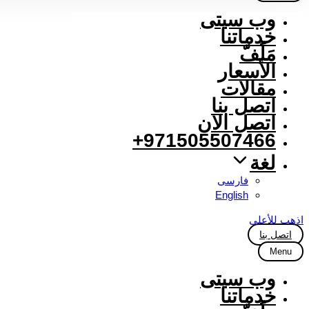
وب سیتی
خدماتنا
مَلَفّ
الأسعار
مقالات
اتصل بنا
اتصل الان
971505507466+
لغة
فارسی
English
اذهب للأعلى
اتصل بنا
Menu
وب سیتی
خدماتنا